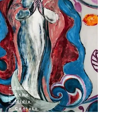
> Sobre
> Expo
> Mídia
> Contato