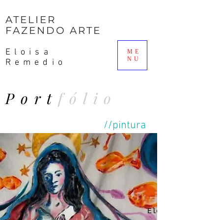
ATELIER
FAZENDO ARTE
Eloisa
ME
NU
Remedio
P o r t
f ó l i o
//pintura
Eloisa Remedio