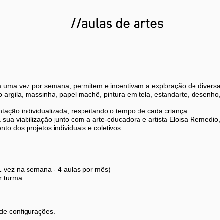
//aulas de artes
m uma vez por semana, permitem e incentivam a exploração de diversa
o argila, massinha, papel machê, pintura em tela, estandarte, desenho, 
tação individualizada, respeitando o tempo de cada criança.
 sua viabilização junto com a arte-educadora e artista
Eloisa Remedio, 
 dos projetos individuais e coletivos.
1 vez na semana - 4 aulas por mês)
r turma
 de configurações.