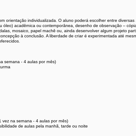
 orientação individualizada. O aluno poderá escolher entre diversas a
a ou óleo) acadêmica ou contemporânea, desenho de observação – cópia
las, mosaico, papel machê ou, ainda desenvolver algum projeto parti
ncepção à conclusão. A liberdade de criar é experimentada até mes
oferecidos.
na semana - 4 aulas por mês)
turma
1 vez na semana - 4 aulas por mês)
ibilidade de aulas pela manhã, tarde ou noite