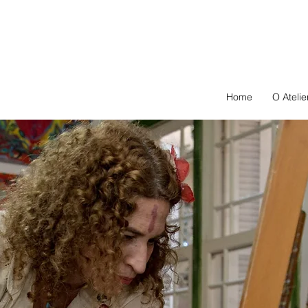
E
o
Home
O Atelie