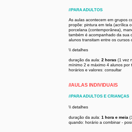
//PARA ADULTOS
As aulas acontecem em grupos com
propõe: pintura em tela (acrílic
porcelana (contemporânea), manda
também é acompanhado da sua co
alunos transitam entre os cursos 
\\ detalhes
duração da aula:
2 horas
(1 vez 
mínimo 2 e máximo 4 alunos por 
horários e valores: consultar
//AULAS INDIVIDUAIS
//PARA ADULTOS E CRIANÇAS
\\ detalhes
duração da aula:
1 hora e meia
(
quando: horário a combinar - poss