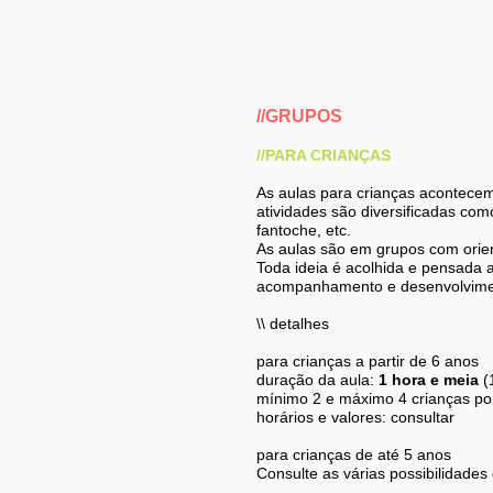
//GRUPOS
//PARA CRIANÇAS
As aulas para crianças acontece
atividades são diversificadas com
fantoche, etc.
As aulas são em grupos com orien
Toda ideia é acolhida e pensada a
acompanhamento e desenvolvimento
\\ detalhes
para crianças a partir de 6 anos
duração da aula:
1 hora e meia
(
mínimo 2 e máximo 4 crianças po
horários e valores: consultar
para crianças de até 5 anos
Consulte as várias possibilidades